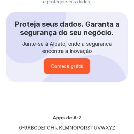
e proteger seus dados.
Proteja seus dados. Garanta a
segurança do seu negócio.
Junte-se à Albato, onde a segurança
encontra a inovação
Comece grátis
Apps de A-Z
0-9
A
B
C
D
E
F
G
H
I
J
K
L
M
N
O
P
Q
R
S
T
U
V
W
X
Y
Z