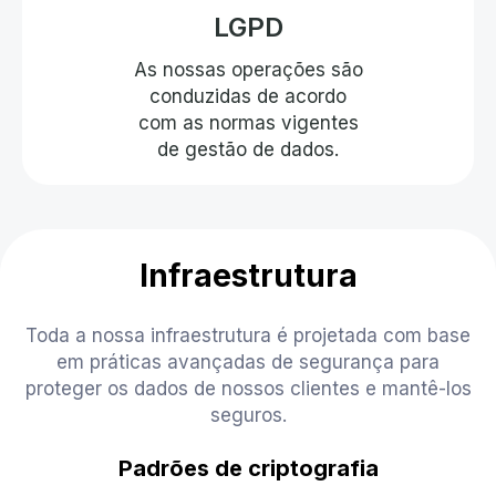
LGPD
As nossas operações são
conduzidas de acordo
com as normas vigentes
de gestão de dados.
Infraestrutura
Toda a nossa infraestrutura é projetada com base
em práticas avançadas de segurança para
proteger os dados de nossos clientes e mantê-los
seguros.
Gerenciamento de vulnerabilidades e
Manuseio seguro de credenciais
Segurança de dados do cliente
Processamento de pagamento
Padrões de desenvolvimento
Hospedagem e data centers
Padrões de criptografia
testes de penetração